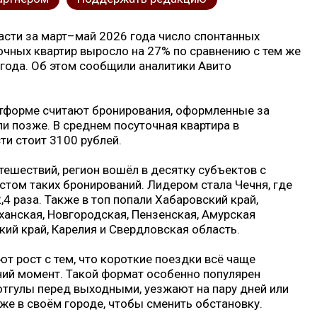
асти за март–май 2026 года число спонтанных
очных квартир выросло на 27% по сравнению с тем же
года. Об этом сообщили аналитики Авито
тформе считают бронирования, оформленные за
и позже. В среднем посуточная квартира в
и стоит 3100 рублей.
ешествий, регион вошёл в десятку субъектов с
том таких бронирований. Лидером стала Чечня, где
,4 раза. Также в топ попали Хабаровский край,
ханская, Новгородская, Пензенская, Амурская
кий край, Карелия и Свердловская область.
т рост с тем, что короткие поездки всё чаще
ний момент. Такой формат особенно популярен
отгулы перед выходными, уезжают на пару дней или
е в своём городе, чтобы сменить обстановку.