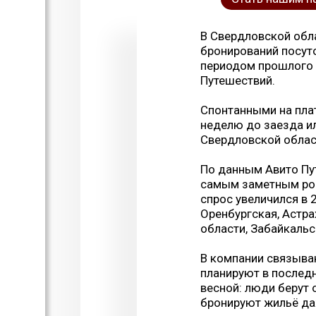
В Свердловской обл
бронирований посут
периодом прошлого 
Путешествий.
Спонтанными на пла
неделю до заезда ил
Свердловской област
По данным Авито Пут
самым заметным рос
спрос увеличился в 2
Оренбургская, Астра
области, Забайкальс
В компании связываю
планируют в послед
весной: люди берут 
бронируют жильё даж