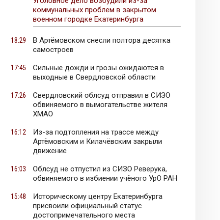
Уголовное дело возбудили из-за
коммунальных проблем в закрытом
военном городке Екатеринбурга
В Артёмовском снесли полтора десятка
18:29
самостроев
Сильные дожди и грозы ожидаются в
17:45
выходные в Свердловской области
Свердловский облсуд отправил в СИЗО
17:26
обвиняемого в вымогательстве жителя
ХМАО
Из-за подтопления на трассе между
16:12
Артёмовским и Килачёвским закрыли
движение
Облсуд не отпустил из СИЗО Реверука,
16:03
обвиняемого в избиении учёного УрО РАН
Историческому центру Екатеринбурга
15:48
присвоили официальный статус
достопримечательного места