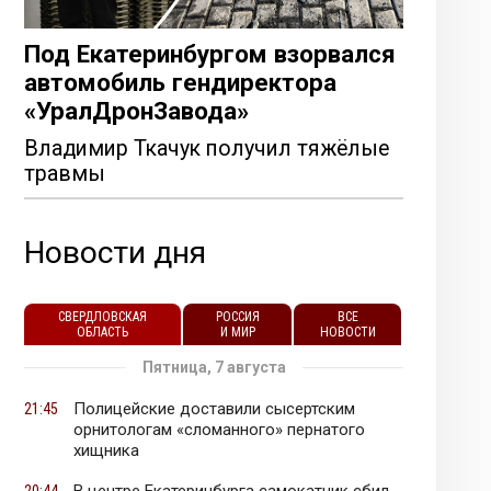
Под Екатеринбургом взорвался
автомобиль гендиректора
«УралДронЗавода»
Владимир Ткачук получил тяжёлые
травмы
Новости дня
СВЕРДЛОВСКАЯ
РОССИЯ
ВСЕ
ОБЛАСТЬ
И МИР
НОВОСТИ
Пятница, 7 августа
Полицейские доставили сысертским
21:45
орнитологам «сломанного» пернатого
хищника